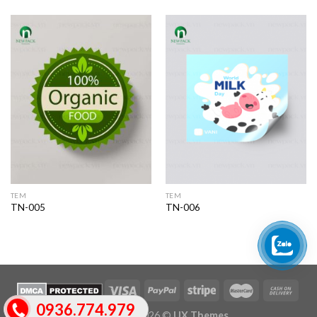
TEM
TEM
TN-005
TN-006
0936.774.979
Copyright 2026 ©
UX Themes