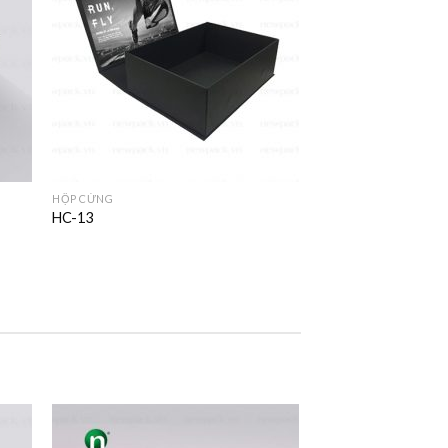
HỘP CỨNG
HC-13