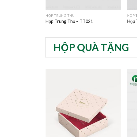
HỘP TRUNG THU
HỘP 
 TT015
Hộp Trung Thu – TT021
Hộp 
HỘP QUÀ TẶNG