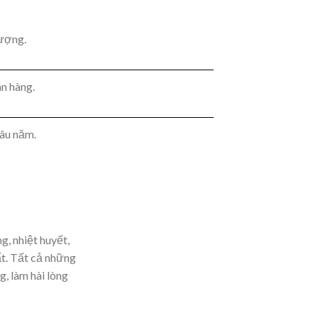
lượng.
án hàng.
lâu năm.
g, nhiệt huyết,
ất. Tất cả những
g, làm hài lòng