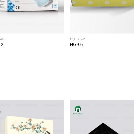
GẤP
HỘP GẤP
12
HG-05