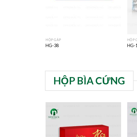
HỘP GẤP
HỘP 
HG-38
HG-
HỘP BÌA CỨNG