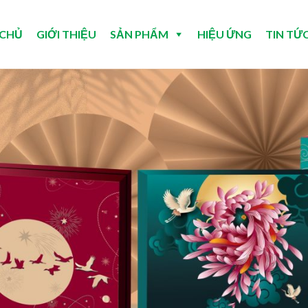
 CHỦ
GIỚI THIỆU
SẢN PHẨM
HIỆU ỨNG
TIN TỨ