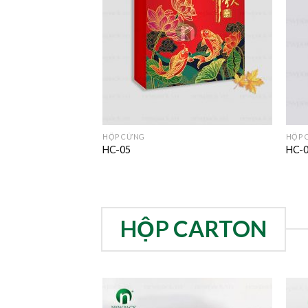
HỘP CỨNG
HỘP 
HC-05
HC-
HỘP CARTON