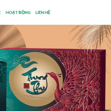
C
HOẠT ĐỘNG
LIÊN HỆ