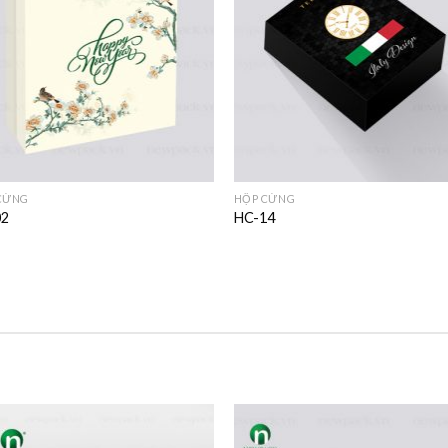
CỨNG
HỘP CỨNG
02
HC-14