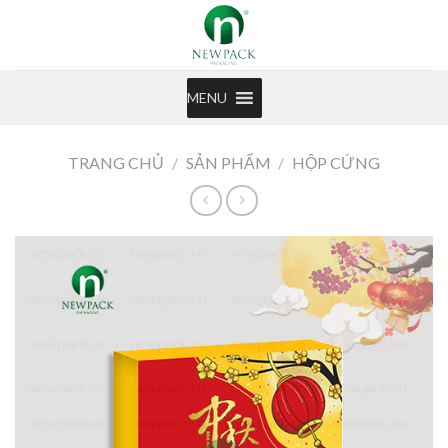
Skip
to
content
MENU
TRANG CHỦ
/
SẢN PHẨM
/
HỘP CỨNG