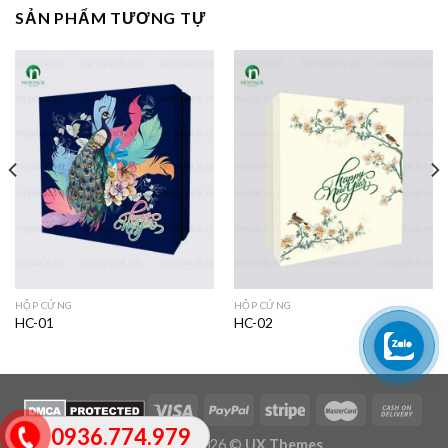
SẢN PHẨM TƯƠNG TỰ
HỘP CỨNG
HỘP CỨNG
HC-01
HC-02
0936.774.979
Copyright 2026 ©
UX Themes