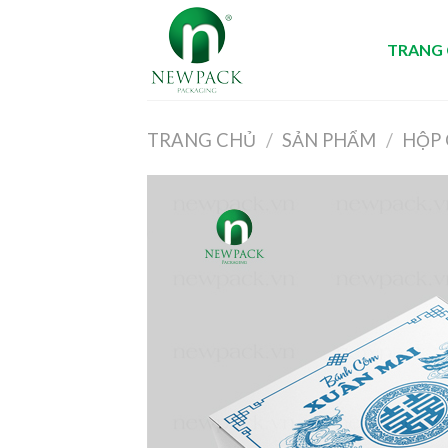
Skip
to
TRANG
content
TRANG CHỦ
/
SẢN PHẨM
/
HỘP 