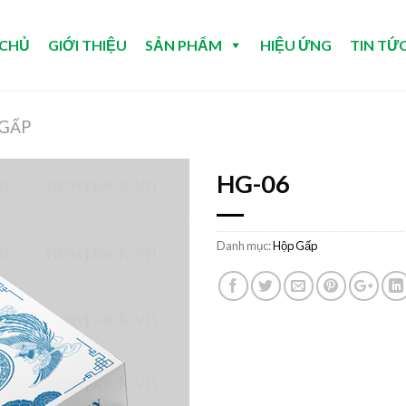
 CHỦ
GIỚI THIỆU
SẢN PHẨM
HIỆU ỨNG
TIN TỨ
GẤP
HG-06
Danh mục:
Hộp Gấp