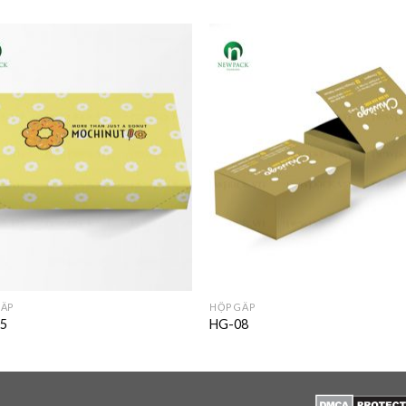
GẤP
HỘP GẤP
5
HG-08