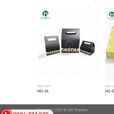
HỘP GẤP
HỘP 
HG-16
HG-0
Copyright 2026 ©
UX Themes