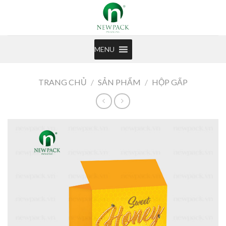
Skip
to
content
MENU
TRANG CHỦ
/
SẢN PHẨM
/
HỘP GẤP