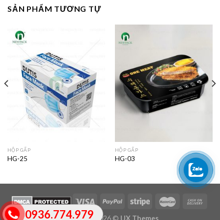
SẢN PHẨM TƯƠNG TỰ
HỘP GẤP
HỘP GẤP
HG-25
HG-03
0936.774.979
Copyright 2026 ©
UX Themes