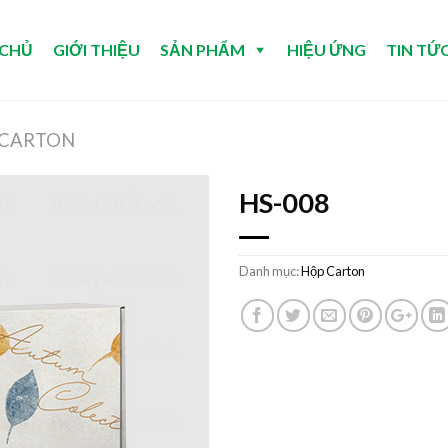
 CHỦ
GIỚI THIỆU
SẢN PHẨM
HIỆU ỨNG
TIN TỨ
 CARTON
HS-008
Danh mục:
Hộp Carton