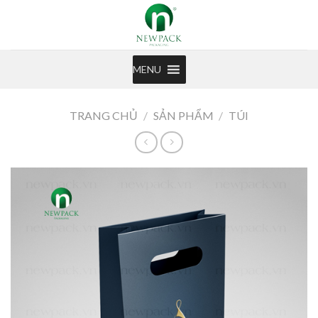
Skip
to
content
MENU
TRANG CHỦ
/
SẢN PHẨM
/
TÚI