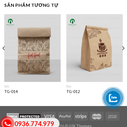
SẢN PHẨM TƯƠNG TỰ
TÚI
TÚI
TG-014
TG-012
0936.774.979
Copyright 2026 ©
UX Themes