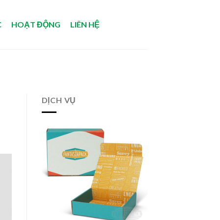
C
HOẠT ĐỘNG
LIÊN HỆ
DỊCH VỤ