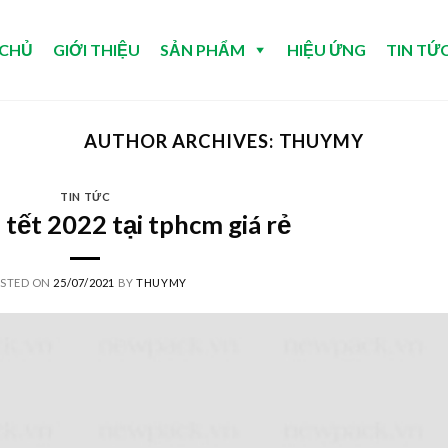
 CHỦ
GIỚI THIỆU
SẢN PHẨM
HIỆU ỨNG
TIN TỨ
AUTHOR ARCHIVES:
THUYMY
TIN TỨC
 tết 2022 tại tphcm giá rẻ
STED ON
25/07/2021
BY
THUYMY