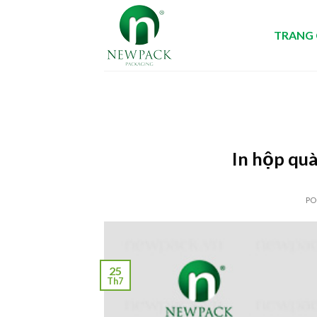
Skip
to
TRANG
content
In hộp quà
PO
25
Th7