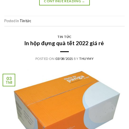
CONTINUE READING
→
Posted in
Tin tức
TIN TỨC
In hộp đựng quà tết 2022 giá rẻ
POSTED ON
03/08/2021
BY
THUYMY
03
Th8