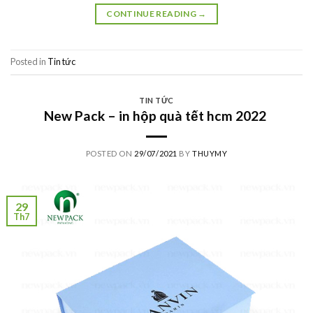
CONTINUE READING
→
Posted in
Tin tức
TIN TỨC
New Pack – in hộp quà tết hcm 2022
POSTED ON
29/07/2021
BY
THUYMY
29
Th7