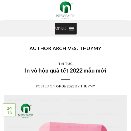
Skip
to
content
MENU
AUTHOR ARCHIVES:
THUYMY
TIN TỨC
In vỏ hộp quà tết 2022 mẫu mới
POSTED ON
04/08/2021
BY
THUYMY
04
Th8