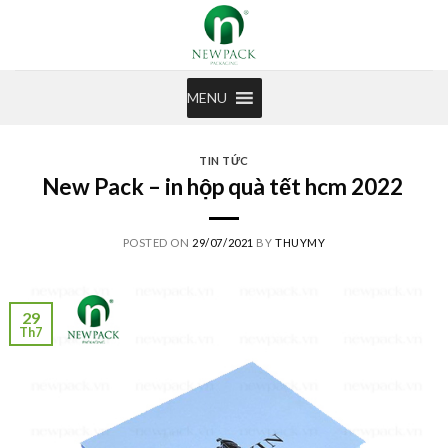
Skip
to
content
MENU
TIN TỨC
New Pack – in hộp quà tết hcm 2022
POSTED ON
29/07/2021
BY
THUYMY
29
Th7