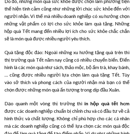
Do đó, những món quà sức khỏe được chọn làm phương tiện
thể hiện tình cảm cũng như những lời chúc sức khỏe đến với
người nhận. Vì thế mà nhiều doanh nghiệp có xu hướng chọn
những vật phẩm có lợi cho sức khỏe làm quà tặng. Những
hộp quà Tết mang đến nhiều lợi ích cho sức khỏe chắc chắn
sẽ là món quà được nhiều người yêu thích.
Quà tặng độc đáo: Ngoài những xu hướng tặng quà trên thì
thị trường quà Tết năm nay cũng có nhiều chuyển biến. Điển
hình là các món quà như sách, thảo mộc, bộ ấm trà, khay bánh,
… cũng được nhiều người lựa chọn làm quà tặng Tết. Tùy
vào sở thích và phong cách của người nhận mà bạn có thể
chọn được những món quà ấn tượng trong dịp đầu Xuân.
Dạo quanh một vòng thị trường thì
in hộp quà tết hcm
được các doanh nghiệp chuẩn bị chỉnh chu và có đầu tư về cả
hình thức và chất lượng. Không chỉ phù hợp cho các cá nhân
mà các doanh nghiệp cũng có thể lựa chọn các món quà độc
đáo để làm quà tặng để tạo điểm nhấn. Ví dụ như những bình