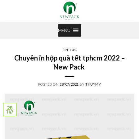
Skip
to
content
MENU
TIN TỨC
Chuyên in hộp quà tết tphcm 2022 –
New Pack
POSTED ON
28/07/2021
BY
THUYMY
28
Th7