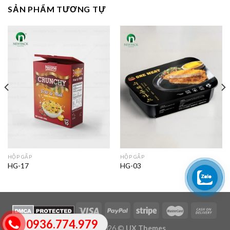
SẢN PHẨM TƯƠNG TỰ
HỘP GẤP
HỘP GẤP
HG-17
HG-03
0936.774.979
Copyright 2026 ©
UX Themes