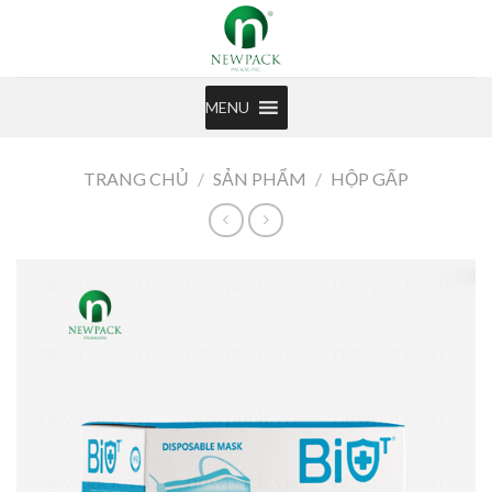
Skip
to
content
MENU
TRANG CHỦ
/
SẢN PHẨM
/
HỘP GẤP