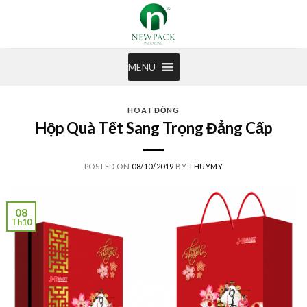
Skip
to
content
MENU
HOẠT ĐỘNG
Hộp Quà Tết Sang Trọng Đẳng Cấp
POSTED ON
08/10/2019
BY
THUYMY
08
Th10